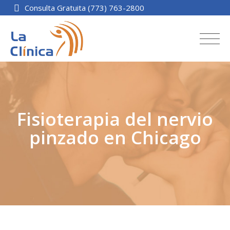
Consulta Gratuita (773) 763-2800
Fisioterapia del nervio
pinzado en Chicago