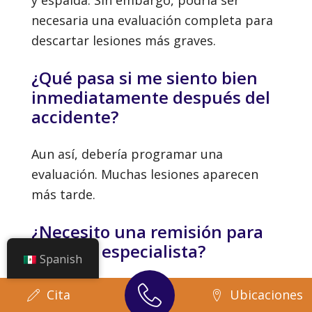
necesaria una evaluación completa para
descartar lesiones más graves.
¿Qué pasa si me siento bien
inmediatamente después del
accidente?
Aun así, debería programar una
evaluación. Muchas lesiones aparecen
más tarde.
¿Necesito una remisión para
ver a un especialista?
Spanish
Esto depende de su plan de seguro. Una
Cita
Ubicaciones
clínica de lesiones a menudo puede