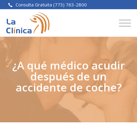
Consulta Gratuita (773) 763-2800
¿A qué médico acudir
después de un
accidente de coche?