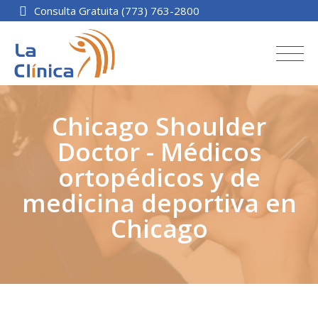
Consulta Gratuita (773) 763-2800
Chicago Shoulder
Doctor - Médicos
ortopédicos y de
medicina deportiva en
Chicago