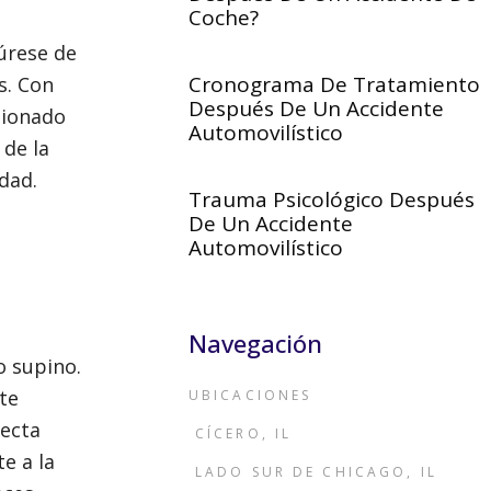
Coche?
gúrese de
Cronograma De Tratamiento
s. Con
Después De Un Accidente
sionado
Automovilístico
 de la
dad.
Trauma Psicológico Después
De Un Accidente
Automovilístico
Navegación
o supino.
te
UBICACIONES
recta
CÍCERO, IL
e a la
LADO SUR DE CHICAGO, IL