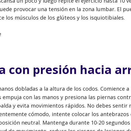
cansa un poco y luego repite el ejercicio hasta 10 v
uede provocar una tensión en la zona lumbar. El pu
e los músculos de los glúteos y los isquiotibiales.
a con presión hacia ar
 manos dobladas a la altura de los codos. Comience a
 empuja con las manos y presiona las piernas contra
lda y evita movimientos rápidos. No debes sentir 
icientemente cómodo, intente colocar los antebrazos 
 posición neutral. Mantenga durante 10-20 segundos