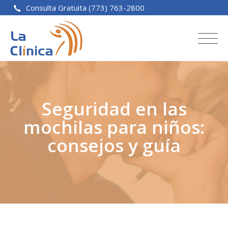
Consulta Gratuita (773) 763-2800
Seguridad en las
mochilas para niños:
consejos y guía