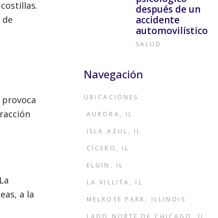
costillas.
después de un
s de
accidente
automovilístico
SALUD
Navegación
UBICACIONES
e provoca
tracción
AURORA, IL
ISLA AZUL, IL
CÍCERO, IL
ELGIN, IL
 La
LA VILLITA, IL
eas, a la
MELROSE PARK, ILLINOIS
LADO NORTE DE CHICAGO, IL