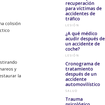
recuperación
para víctimas de
accidentes de
tráfico
na colisión
LESIÓN
ctico
¿A qué médico
acudir después de
un accidente de
coche?
LESIÓN
estirando
Cronograma de
tratamiento
 mareos y
después de un
estaurar la
accidente
automovilístico
SALUD
Trauma
psicológico