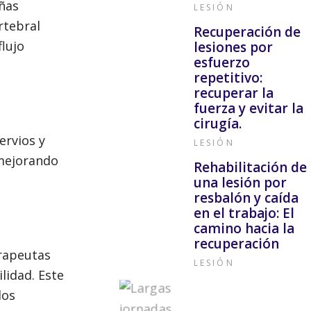
ñas
LESIÓN
rtebral
Recuperación de
flujo
lesiones por
esfuerzo
repetitivo:
recuperar la
fuerza y evitar la
cirugía.
ervios y
LESIÓN
 mejorando
Rehabilitación de
una lesión por
resbalón y caída
en el trabajo: El
camino hacia la
recuperación
erapeutas
LESIÓN
lidad. Este
dos