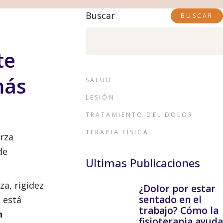
Buscar
BUSCAR
te
más
SALUD
LESIÓN
TRATAMIENTO DEL DOLOR
TERAPIA FÍSICA
erza
de
Ultimas Publicaciones
a, rigidez
¿Dolor por estar
sentado en el
 está
trabajo? Cómo la
n
fisioterapia ayuda