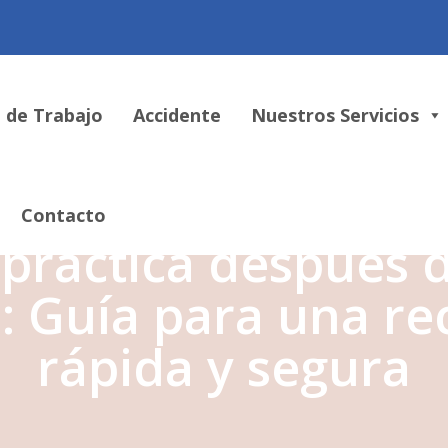
 de Trabajo
Accidente
Nuestros Servicios
Contacto
práctica después 
o: Guía para una r
rápida y segura