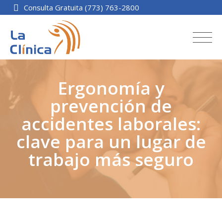
Consulta Gratuita (773) 763-2800
Ergonomía y
prevención de
accidentes laborales:
clave para un lugar de
trabajo más seguro