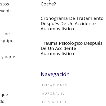
Coche?
estos
evenir
Cronograma De Tratamiento
Después De Un Accidente
Automovilístico
es de
 equipo
Trauma Psicológico Después
De Un Accidente
Automovilístico
y dar el
Navegación
UBICACIONES
 que
AURORA, IL
do,
ISLA AZUL, IL