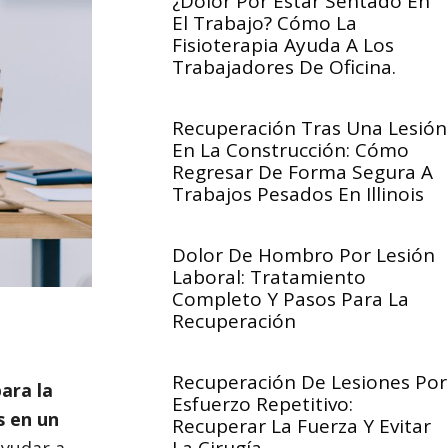
¿Dolor Por Estar Sentado En
El Trabajo? Cómo La
Fisioterapia Ayuda A Los
Trabajadores De Oficina.
Recuperación Tras Una Lesión
En La Construcción: Cómo
Regresar De Forma Segura A
Trabajos Pesados En Illinois
Dolor De Hombro Por Lesión
Laboral: Tratamiento
Completo Y Pasos Para La
Recuperación
Recuperación De Lesiones Por
ara la
Esfuerzo Repetitivo:
s en un
Recuperar La Fuerza Y Evitar
ayudar a