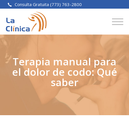
Consulta Gratuita (773) 763-2800
Terapia manual para
el dolor de codo: Qué
saber