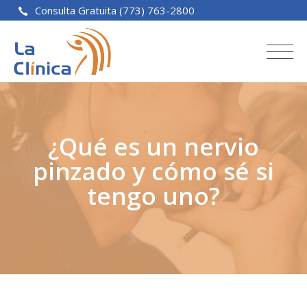
Consulta Gratuita (773) 763-2800
¿Qué es un nervio
pinzado y cómo sé si
tengo uno?