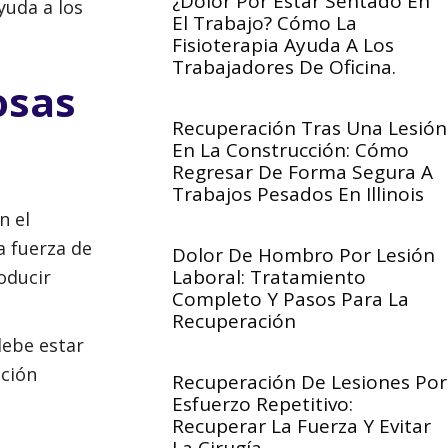
¿Dolor Por Estar Sentado En
yuda a los
El Trabajo? Cómo La
Fisioterapia Ayuda A Los
Trabajadores De Oficina.
osas
Recuperación Tras Una Lesión
En La Construcción: Cómo
Regresar De Forma Segura A
Trabajos Pesados En Illinois
n el
a fuerza de
Dolor De Hombro Por Lesión
Laboral: Tratamiento
oducir
Completo Y Pasos Para La
Recuperación
debe estar
ación
Recuperación De Lesiones Por
Esfuerzo Repetitivo:
Recuperar La Fuerza Y Evitar