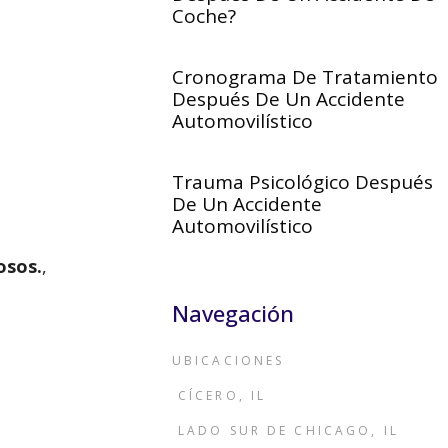
Coche?
Cronograma De Tratamiento
Después De Un Accidente
Automovilístico
Trauma Psicológico Después
De Un Accidente
Automovilístico
osos.
,
Navegación
UBICACIONES
CÍCERO, IL
LADO SUR DE CHICAGO, IL