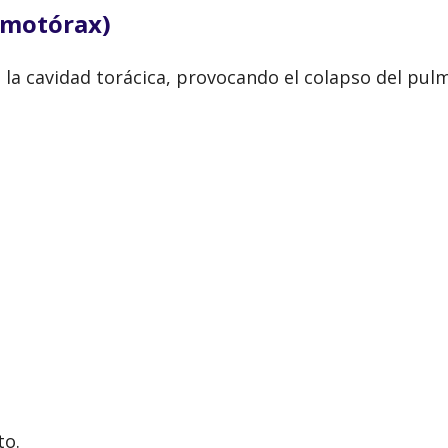
umotórax)
a la cavidad torácica, provocando el colapso del pu
to.