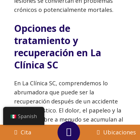
lesiones se conviertan en problemas
crónicos o potencialmente mortales.
Opciones de
tratamiento y
recuperación en La
Clínica SC
En La Clínica SC, comprendemos lo
abrumadora que puede ser la
recuperación después de un accidente
automovilístico. El dolor, el papeleo y la
Spanish
incertidumbre a menudo se acumulan al
mismo tiempo, lo que dificulta saber por
Cita
Ubicaciones
dónde empezar. Desde 2005, nuestros