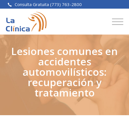
Consulta Gratuita (773) 763-2800
Lesiones comunes en
accidentes
automovilísticos:
recuperación y
tratamiento