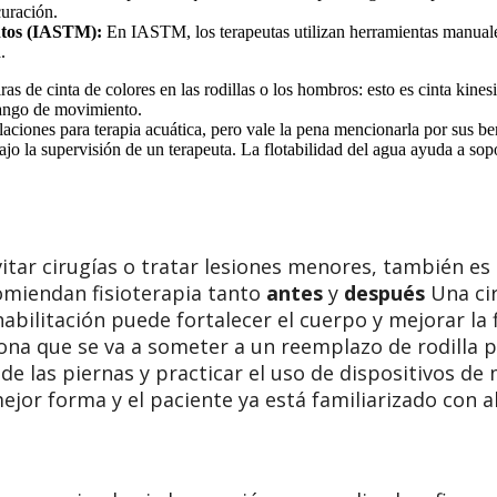
curación.
entos (IASTM):
En IASTM, los terapeutas utilizan herramientas manuale
.
ras de cinta de colores en las rodillas o los hombros: esto es cinta kines
 rango de movimiento.
aciones para terapia acuática, pero vale la pena mencionarla por sus bene
ajo la supervisión de un terapeuta. La flotabilidad del agua ayuda a sop
evitar cirugías o tratar lesiones menores, también e
omiendan fisioterapia tanto
antes
y
después
Una cir
abilitación puede fortalecer el cuerpo y mejorar la fl
na que se va a someter a un reemplazo de rodilla po
 las piernas y practicar el uso de dispositivos de mo
jor forma y el paciente ya está familiarizado con al