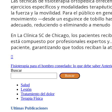
Las técnicas de fisioterapia ortopédica ofrecen
ejercicios específicos y modalidades terapéutic
la fuerza y la movilidad. Para el público en g
movimiento —desde un esguince de tobillo has
adecuado, reduciendo o eliminando a menudo l
En La Clínica SC de Chicago, los pacientes reci
está compuesto por profesionales expertos y..
paciente, garantizando que todos reciban la a
Fisioterapia para el hombro congelado: lo que debe saber
Anteri
Buscar
Buscar
Salud
Lesión
Tratamiento del dolor
Terapia Física
Ultimas Publicaciones