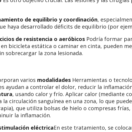
amiento de equilibrio y coordinación
, especialmen
que haya desarrollado déficits de equilibrio (por ej
cicios de resistencia o aeróbicos
Podría formar par
n bicicleta estática o caminar en cinta, pueden mej
in sobrecargar la zona lesionada.
orporan varios
modalidades
Herramientas o tecnolo
es ayudan a controlar el dolor, reducir la inflamació
atura
, usando calor y frío. Aplicar calor (mediante 
a la circulación sanguínea en una zona, lo que puede 
apia), que utiliza bolsas de hielo o compresas frías,
inuir la inflamación.
stimulación eléctrica
En este tratamiento, se coloc