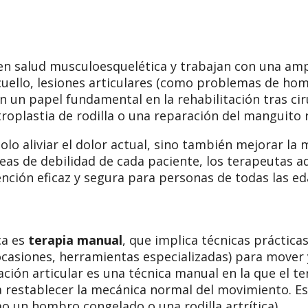
 en salud musculoesquelética y trabajan con una am
lo, lesiones articulares (como problemas de hombro 
un papel fundamental en la rehabilitación tras cir
artroplastia de rodilla o una reparación del manguito
solo aliviar el dolor actual, sino también mejorar la 
reas de debilidad de cada paciente, los terapeutas 
nción eficaz y segura para personas de todas las eda
ca es
terapia manual
, que implica técnicas prácticas
 ocasiones, herramientas especializadas) para mover
ización articular es una técnica manual en la que e
ra restablecer la mecánica normal del movimiento. E
omo un hombro congelado o una rodilla artrítica).