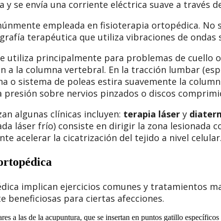
a y se envía una corriente eléctrica suave a través de
nmente empleada en fisioterapia ortopédica. No se 
ografía terapéutica que utiliza vibraciones de ondas 
 utiliza principalmente para problemas de cuello o 
n a la columna vertebral. En la tracción lumbar (espa
a o sistema de poleas estira suavemente la columna
 la presión sobre nervios pinzados o discos comprim
zan algunas clínicas incluyen:
terapia láser
y
diater
a láser frío) consiste en dirigir la zona lesionada c
te acelerar la cicatrización del tejido a nivel celular
 ortopédica
dica implican ejercicios comunes y tratamientos ma
 beneficiosas para ciertas afecciones.
ares a las de la acupuntura, que se insertan en puntos gatillo específico